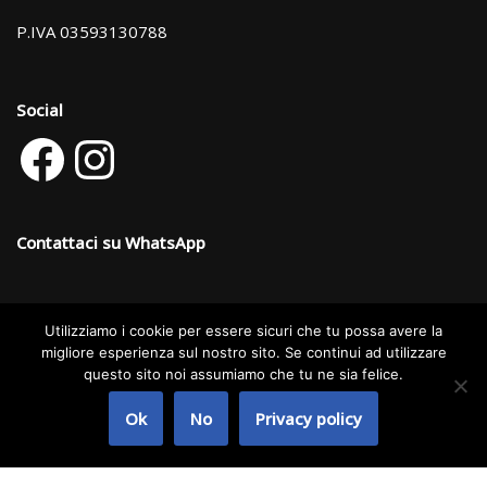
P.IVA 03593130788
Social
Contattaci su WhatsApp
Utilizziamo i cookie per essere sicuri che tu possa avere la
Categorie dei prodotti
migliore esperienza sul nostro sito. Se continui ad utilizzare
questo sito noi assumiamo che tu ne sia felice.
IMPIANTI DI LAVAGGIO MULTIFUNZIONE
×
Ok
No
Privacy policy
Neve
| Powered by
WordPress