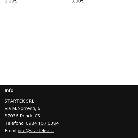
0,00
€
0,00
€
Info
STARTEK SRL
Via M. Sorrenti, 6
87036 Rende CS
Telefono:
0984 157 0384
Email:
info@starteksrl.it