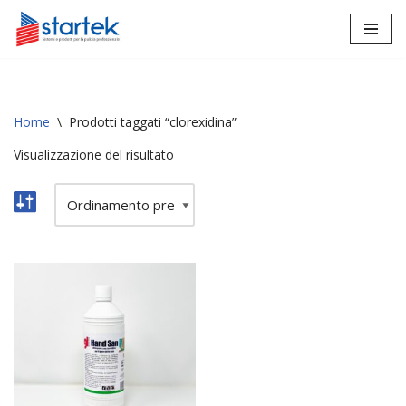
Vai
al
contenuto
Home
\
Prodotti taggati “clorexidina”
Visualizzazione del risultato