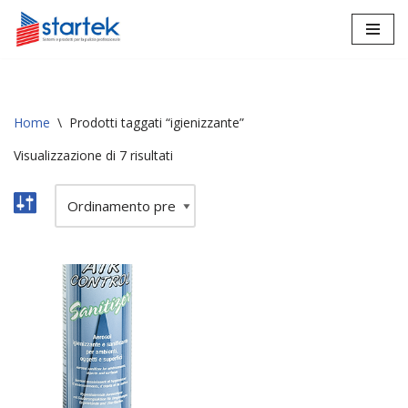
Vai
al
contenuto
Home
\
Prodotti taggati “igienizzante”
Visualizzazione di 7 risultati