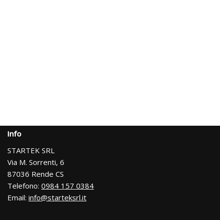
Info
STARTEK SRL
Via M. Sorrenti, 6
87036 Rende CS
Telefono:
0984 157 0384
Email:
info@starteksrl.it