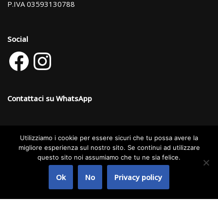
P.IVA 03593130788
Social
Contattaci su WhatsApp
Utilizziamo i cookie per essere sicuri che tu possa avere la
Categorie dei prodotti
migliore esperienza sul nostro sito. Se continui ad utilizzare
questo sito noi assumiamo che tu ne sia felice.
Seleziona una categoria
Ok
No
Privacy policy
Neve
| Powered by
WordPress
Copyright © 2024 Startek S.r.l. | Website: Angelo Ziccarelli