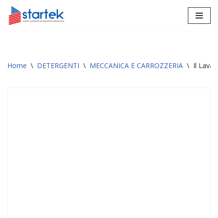
Vai
al
contenuto
Home
\
DETERGENTI
\
MECCANICA E CARROZZERIA
\
Il Lavat