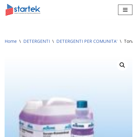
Vai
al
contenuto
Home
\
DETERGENTI
\
DETERGENTI PER COMUNITA'
\
Torvan