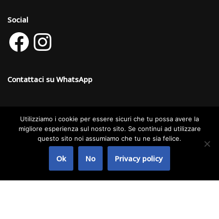
Social
Contattaci su WhatsApp
Utilizziamo i cookie per essere sicuri che tu possa avere la
Categorie dei prodotti
migliore esperienza sul nostro sito. Se continui ad utilizzare
questo sito noi assumiamo che tu ne sia felice.
DETERGENTI PER COMUNITA’
×
Ok
No
Privacy policy
Neve
| Powered by
WordPress
Copyright © 2024 Startek S.r.l. | Website: Angelo Ziccarelli